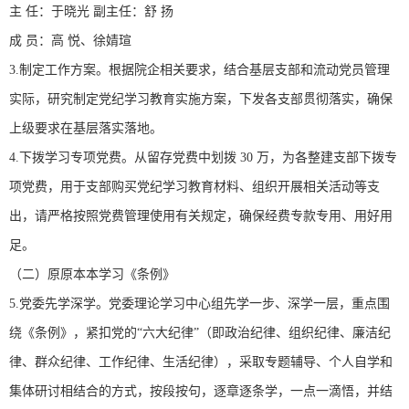
主 任：于晓光 副主任：舒 扬
成 员：高 悦、徐婧瑄
3.制定工作方案。根据院企相关要求，结合基层支部和流动党员管理
实际，研究制定党纪学习教育实施方案，下发各支部贯彻落实，确保
上级要求在基层落实落地。
4.下拨学习专项党费。从留存党费中划拨 30 万，为各整建支部下拨专
项党费，用于支部购买党纪学习教育材料、组织开展相关活动等支
出，请严格按照党费管理使用有关规定，确保经费专款专用、用好用
足。
（二）原原本本学习《条例》
5.党委先学深学。党委理论学习中心组先学一步、深学一层，重点围
绕《条例》，紧扣党的“六大纪律”（即政治纪律、组织纪律、廉洁纪
律、群众纪律、工作纪律、生活纪律），采取专题辅导、个人自学和
集体研讨相结合的方式，按段按句，逐章逐条学，一点一滴悟，并结