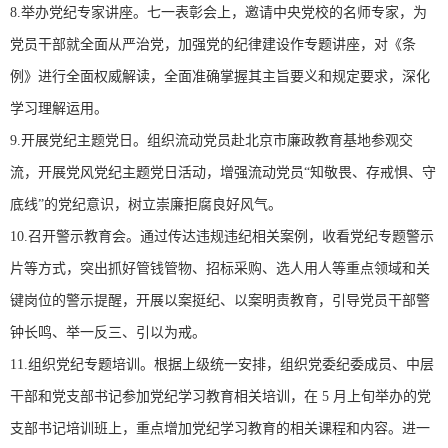
8.举办党纪专家讲座。七一表彰会上，邀请中央党校的名师专家，为
党员干部就全面从严治党，加强党的纪律建设作专题讲座，对《条
例》进行全面权威解读，全面准确掌握其主旨要义和规定要求，深化
学习理解运用。
9.开展党纪主题党日。组织流动党员赴北京市廉政教育基地参观交
流，开展党风党纪主题党日活动，增强流动党员“知敬畏、存戒惧、守
底线”的党纪意识，树立崇廉拒腐良好风气。
10.召开警示教育会。通过传达违规违纪相关案例，收看党纪专题警示
片等方式，突出抓好管钱管物、招标采购、选人用人等重点领域和关
键岗位的警示提醒，开展以案挺纪、以案明责教育，引导党员干部警
钟长鸣、举一反三、引以为戒。
11.组织党纪专题培训。根据上级统一安排，组织党委纪委成员、中层
干部和党支部书记参加党纪学习教育相关培训，在 5 月上旬举办的党
支部书记培训班上，重点增加党纪学习教育的相关课程和内容。进一