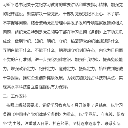
习近平总书记关于党纪学习教育的重要讲话和重要指示精神，加强党
的纪律建设，聚焦解决一些党员、干部对党规党纪不上心、不了解、
不掌握等问题，结合流动党员管理中易发多发和专项巡察反馈的相关
问题，组织党员特别是党员领导干部在学习贯彻《条例》上下功夫见
成效，做到学纪、知纪、明纪、守纪，搞清楚党的纪律规矩是什么，
弄明白能干什么、不能干什么，把遵规守纪刻印在心，内化为日用而
不觉的言行准则，进一步强化纪律意识、加强自我约束、提高免疫能
力，增强政治定力、纪律定力、道德定力、抵腐定力，始终做到忠诚
干净担当，推进企业创新健康发展，为我院加快抢占科技制高点、实
现高水平科技自立自强提供有力保障。
二、工作安排
按照上级部署要求，党纪学习教育从 4 月开始到 7 月结束，以学习
贯彻《中国共产党纪律处分条例》为重点，以“学党纪、守底线、促攻
坚”为主线，注重融入日常、抓在经常。坚持逐章逐条学、联系实际