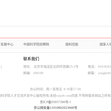
新发展中心
中国科学院招聘网
国科控股
国家人
联系我们
地址： 北京市海淀区北四环西路25-2号
电话： 010-8261
邮编：100190
邮箱： zonghe#
办公时间：周一至周五 8:30至17:00
t©中国科学院人才交流开发中心版权所有,未经casjob.com同意,不得转载本网站之
京ICP备05057398号-1
京公网安备11010802023668号