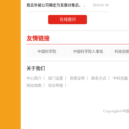
我去年被公司确定为发展对象后，...
2024-01-30
在线提问
友情链接
中国科学院
中国科学院人事局
科技创
关于我们
中心简介
部门设置
资质证明
联系方式
中科创嘉
网站地图
信访举报
Copyrigh