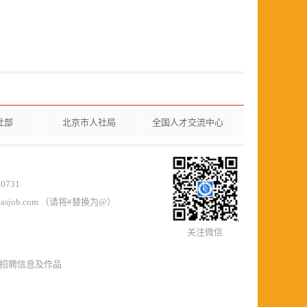
社部
北京市人社局
全国人才交流中心
0731
casjob.com （请将#替换为@）
关注微信
所有招聘信息及作品