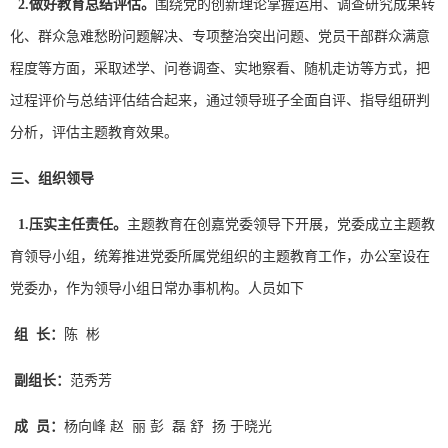
2.
做好教育总结评估。
围绕党的创新理论掌握运用、调查研究成果转
化、群众急难愁盼问题解决、专项整治突出问题、党员干部群众满意
程度等方面，采取述学、问卷调查、实地察看、随机走访等方式，把
过程评价与总结评估结合起来，通过领导班子全面自评、指导组研判
分析，评估主题教育效果。
三、组织领导
1.
压实主任责任。
主题教育在创嘉党委领导下开展，党委成立主题教
育领导小组，统筹推进党委所属党组织的主题教育工作，办公室设在
党委办，作为领导小组日常办事机构。人员如下
组
长：
陈 彬
副组长：
范秀芳
成
员：
杨向峰 赵 丽 彭 磊 舒 扬 于晓光