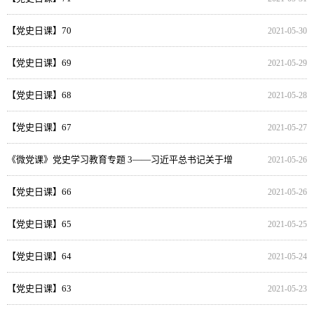
【党史日课】70
2021-05-30
【党史日课】69
2021-05-29
【党史日课】68
2021-05-28
【党史日课】67
2021-05-27
《微党课》党史学习教育专题 3——习近平总书记关于增
2021-05-26
强“三信”相关讲话
【党史日课】66
2021-05-26
【党史日课】65
2021-05-25
【党史日课】64
2021-05-24
【党史日课】63
2021-05-23