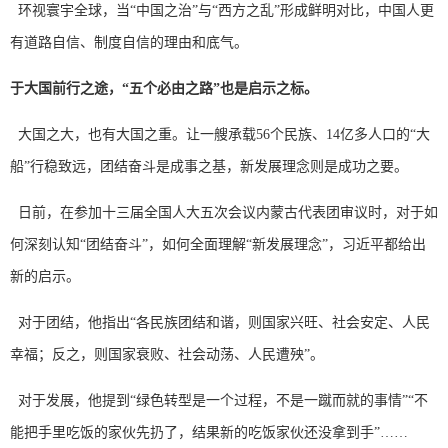
环视寰宇全球，当“中国之治”与“西方之乱”形成鲜明对比，中国人更
有道路自信、制度自信的理由和底气。
于大国前行之途，“五个必由之路”也是启示之标。
大国之大，也有大国之重。让一艘承载56个民族、14亿多人口的“大
船”行稳致远，团结奋斗是成事之基，新发展理念则是成功之要。
日前，在参加十三届全国人大五次会议内蒙古代表团审议时，对于如
何深刻认知“团结奋斗”，如何全面理解“新发展理念”，习近平都给出
新的启示。
对于团结，他指出“各民族团结和谐，则国家兴旺、社会安定、人民
幸福；反之，则国家衰败、社会动荡、人民遭殃”。
对于发展，他提到“绿色转型是一个过程，不是一蹴而就的事情”“不
能把手里吃饭的家伙先扔了，结果新的吃饭家伙还没拿到手”……