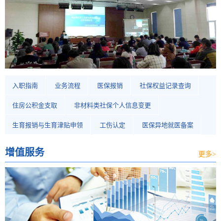
入职指南
业务流程
医保报销
社保权益记录查询
住房公积金支取
非材料类社保个人信息变更
生育报销与生育津贴申领
工伤认定
医保异地就医备案
增值服务
更多>