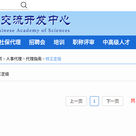
社保代理
招聘会
培训
职称评审
中高级人才
页
>
人事代理
>
代理指南
>
转正定级
正定级
共
1