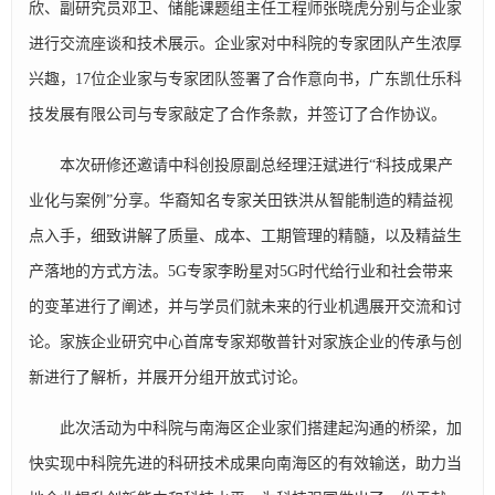
欣、副研究员邓卫、储能课题组主任工程师张晓虎分别与企业家
进行交流座谈和技术展示。企业家对中科院的专家团队产生浓厚
兴趣，17位企业家与专家团队签署了合作意向书，广东凯仕乐科
技发展有限公司与专家敲定了合作条款，并签订了合作协议。
本次研修还邀请中科创投原副总经理汪斌进行“科技成果产
业化与案例”分享。华裔知名专家关田铁洪从智能制造的精益视
点入手，细致讲解了质量、成本、工期管理的精髓，以及精益生
产落地的方式方法。5G专家李盼星对5G时代给行业和社会带来
的变革进行了阐述，并与学员们就未来的行业机遇展开交流和讨
论。家族企业研究中心首席专家郑敬普针对家族企业的传承与创
新进行了解析，并展开分组开放式讨论。
此次活动为中科院与南海区企业家们搭建起沟通的桥梁，加
快实现中科院先进的科研技术成果向南海区的有效输送，助力当