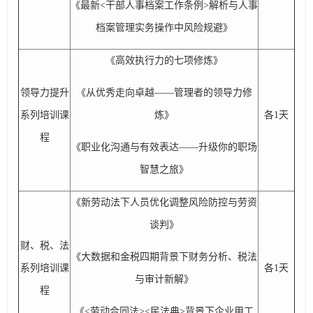
《最新<干部人事档案工作条例>解析与人事
档案管理实务操作中风险规避》
《高效执行力的七项修炼》
领导力提升
《从优秀走向卓越——管理者的领导力修
系列培训课
炼》
各1天
程
《职业化沟通与有效表达——升级你的职场
智慧之旅》
《新劳动法下人员优化调整风险防控与劳资
谈判》
财、税、法
《大数据和金税四期背景下财务分析、税法
系列培训课
各1天
与审计新解》
程
《<劳动合同法><民法典>背景下企业用工