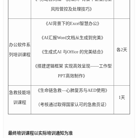
风险管控及处理技巧》
《AI背景下的Excel智慧办公》
《AI汇报Word文档从生成到完美》
办公软件系
各2天
《生成式AI 与Office 的完美结合》
列培训课程
《搭建逻辑框架 实现高效呈现——工作型
PPT高效制作》
《生命链急救—心肺复苏与AED使用》
急救技能培
1天
训课程
（考核通过取得国家认可的急救员证）
最终培训课程以实际培训通知为准