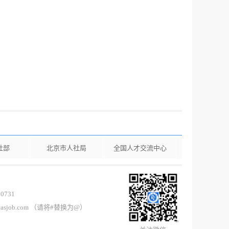
社部
北京市人社局
全国人才交流中心
0731
casjob.com （请将#替换为@）