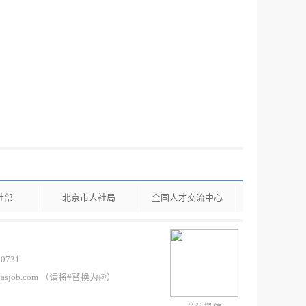
社部
北京市人社局
全国人才交流中心
0731
casjob.com （请将#替换为@）