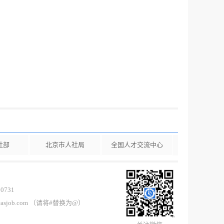
社部
北京市人社局
全国人才交流中心
0731
casjob.com （请将#替换为@）