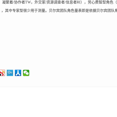
，凝聚着/协作者TW，外交家/资源调查者/信息者RI），劳心费智型角色（
allist），其中专家型很少用于测量。贝尔宾团队角色量表即是依据贝尔宾