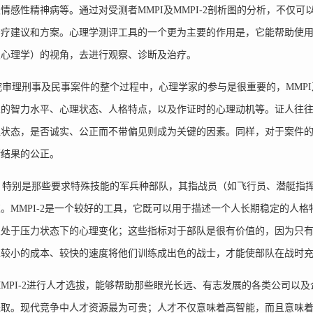
情感性精神病等。通过对受测者MMPI及MMPI-2剖析图的分析，不仅
治疗建议和方案。心理学测评工具的一个更为主要的作用是，它能帮助使
及心理学）的视角，去进行观察、诊断及治疗。
理刑事及民事案件的整个过程中，心理学家的参与是很重要的，MMPI及
人的智力水平、心理状态、人格特点，以及作证时的心理动机等。证人往
理状态，是否诚实、公正而不带偏见则成为关键的因素。同样，对于案件
断结果的公正。
特别是那些要求特殊技能的军兵种部队，其指战员（如飞行员、潜艇指挥
。MMPI-2是一个较好的工具，它既可以用于描述一个人长期稳定的人
及处于压力状态下的心理变化；这些指标对于部队是很有价值的，因为只
以较小的成本、较快的速度将他们训练成出色的战士，才能使部队在战时
PI-2进行人才选拔，能够帮助那些眼光长远、有志发展的各类公司以
进取。现代竞争中人才资源最为可贵；人才不仅意味着高智能，而且意味