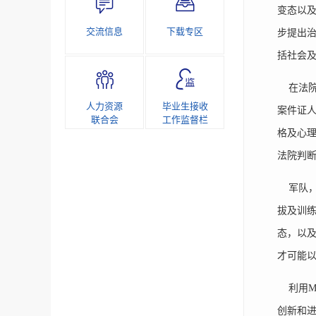
变态以及
交流信息
下载专区
步提出
括社会
在法院审
人力资源
毕业生接收
案件证
联合会
工作监督栏
格及心
法院判
军队，
拔及训练
态，以
才可能
利用MM
创新和