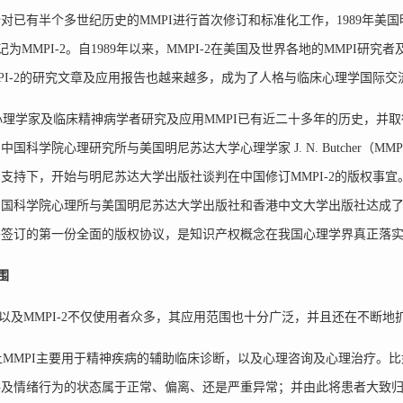
对已有半个多世纪历史的MMPI进行首次修订和标准化工作，1989年美
简记为MMPI-2。自1989年以来，MMPI-2在美国及世界各地的MMP
PI-2的研究文章及应用报告也越来越多，成为了人格与临床心理学国际
学家及临床精神病学者研究及应用MMPI已有近二十多年的历史，并取得
中国科学院心理研究所与美国明尼苏达大学心理学家 J. N. Butcher（
支持下，开始与明尼苏达大学出版社谈判在中国修订MMPI-2的版权事宜。
国科学院心理所与美国明尼苏达大学出版社和香港中文大学出版社达成了有
外签订的第一份全面的版权协议，是知识产权概念在我国心理学界真正落
围
以及MMPI-2不仅使用者众多，其应用范围也十分广泛，并且还在不断地
MPI主要用于精神疾病的辅助临床诊断，以及心理咨询及心理治疗。比如
格及情绪行为的状态属于正常、偏离、还是严重异常；并由此将患者大致