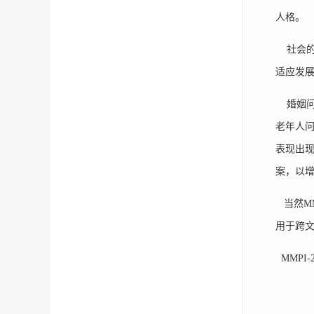
人格。
社会的
适应发展
婚姻问
老年人
表现出
案，以增
当然MM
用于跨
MMPI