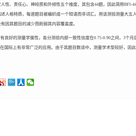
人性、责任心、神经质和外倾性五个维度，其包含44题，因此简称BFI-
描述人格特质，每道题目被编织成一个短语而非词汇。用该测验测量大五人格
没有因其题目的减少而削弱其内容覆盖度。
良好的测量学属性，各分测验内部一致性信度在0.75-0.90之间，3个月后重测
间，在国际上有非常广泛的应用。由于其题目数适中，测量学术型较好，因