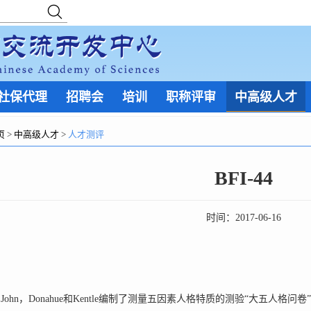
社保代理
招聘会
培训
职称评审
中高级人才
页
>
中高级人才
>
人才测评
BFI-44
时间：
2017-06-16
John，Donahue和Kentle编制了测量五因素人格特质的测验“大五人格问卷”（Bi