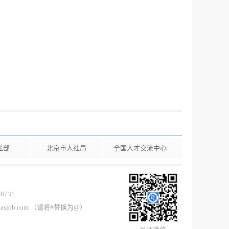
社部
北京市人社局
全国人才交流中心
0731
casjob.com （请将#替换为@）