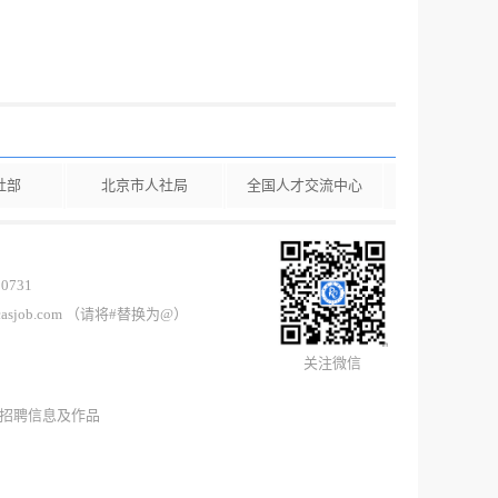
社部
北京市人社局
全国人才交流中心
0731
casjob.com （请将#替换为@）
关注微信
所有招聘信息及作品