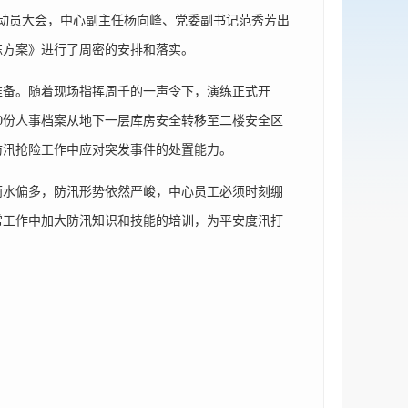
动员大会，中心副主任杨向峰、党委副书记范秀芳出
练方案》进行了周密的安排和落实。
备。随着现场指挥周千的一声令下，演练正式开
00份人事档案从地下一层库房安全转移至二楼安全区
防汛抢险工作中应对突发事件的处置能力。
水偏多，防汛形势依然严峻，中心员工必须时刻绷
常工作中加大防汛知识和技能的培训，为平安度汛打