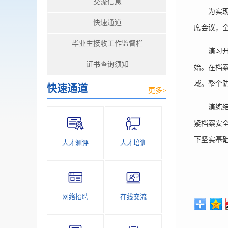
交流信息
为实现迅
快速通道
席会议，
毕业生接收工作监督栏
演习开始
证书查询须知
始。在档案
域。整个
快速通道
更多>
演练结束
紧档案安
下坚实基
人才测评
人才培训
网络招聘
在线交流