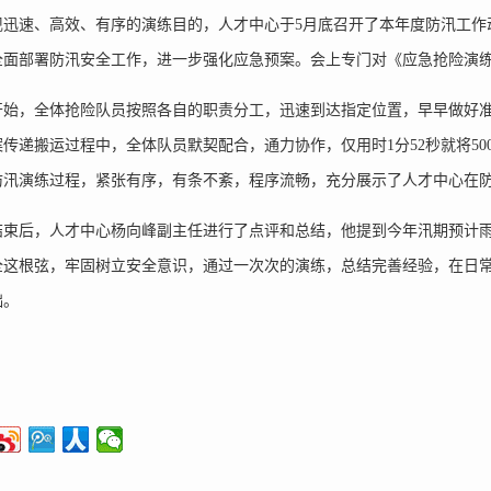
速、高效、有序的演练目的，人才中心于5月底召开了本年度防汛工作
全面部署防汛安全工作，进一步强化应急预案。会上专门对《应急抢险演
，全体抢险队员按照各自的职责分工，迅速到达指定位置，早早做好准
传递搬运过程中，全体队员默契配合，通力协作，仅用时1分52秒就将5
防汛演练过程，紧张有序，有条不紊，程序流畅，充分展示了人才中心在
后，人才中心杨向峰副主任进行了点评和总结，他提到今年汛期预计雨
全这根弦，牢固树立安全意识，通过一次次的演练，总结完善经验，在日
础。