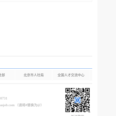
社部
北京市人社局
全国人才交流中心
0731
casjob.com （请将#替换为@）